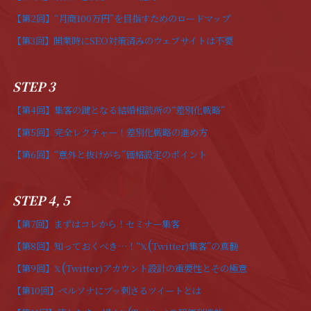
【第2回】“月商100万円”を目指すためのロードマップ
【第3回】開業時にSEO対策済みのウェブサイトは不要
STEP 3
【第4回】集客の鍵となる結婚相談所の“差別化戦略”
【第5回】完全レクチャー！差別化戦略の進め方
【第6回】“意外と抜けがち”価格設定のポイント
STEP 4, 5
【第7回】まずはコレから！セミナー集客
(
【第8回】知っておくべき…！“
Twitter)集客”の真髄
𝕏
(
【第9回】
Twitter)アカウント設計の重要性とその極意
𝕏
【第10回】ペルソナにブッ刺さるツイートとは
(