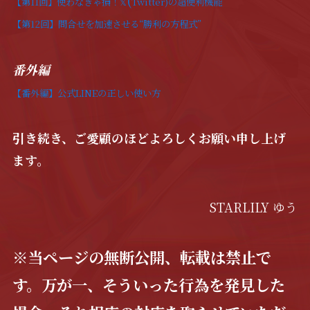
【第11回】使わなきゃ損！
Twitter)の超便利機能
𝕏
【第12回】問合せを加速させる“勝利の方程式”
番外編
【番外編】公式LINEの正しい使い方
引き続き、ご愛顧のほどよろしくお願い申し上げ
ます。
STARLILY ゆう
※当ページの無断公開、転載は禁止で
す。万が一、そういった行為を発見した