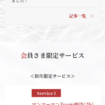
ました！
記事一覧 ＞
会
員さま限定サービス
≪初月限定サービス≫
Service 1
マンツーマンZoom面談(2h)